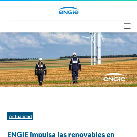
Saltar
al
contenido
Categorías
Actualidad
ENGIE impulsa las renovables en