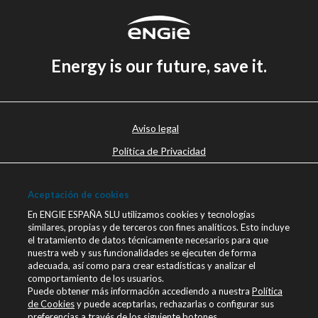
Energy is our future, save it.
Aviso legal
Política de Privacidad
Política de cookies
Aceptación de cookies
Canal Ético
En ENGIE ESPAÑA SLU utilizamos cookies y tecnologías
Únete a nosotros
similares, propias y de terceros con fines analíticos. Esto incluye
el tratamiento de datos técnicamente necesarios para que
Blog ENGIE
nuestra web y sus funcionalidades se ejecuten de forma
Sala de Prensa
adecuada, así como para crear estadísticas y analizar el
comportamiento de los usuarios.
Contacto
Puede obtener más información accediendo a nuestra
Política
de Cookies
y puede aceptarlas, rechazarlas o configurar sus
engie.com
preferencias a través de los siguiente botones.