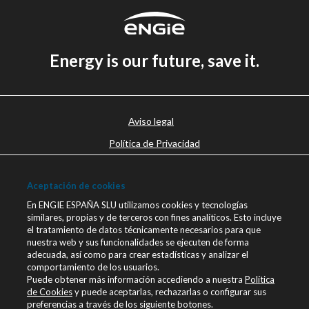
Energy is our future, save it.
Aviso legal
Política de Privacidad
Política de cookies
Aceptación de cookies
Canal Ético
En ENGIE ESPAÑA SLU utilizamos cookies y tecnologías
Únete a nosotros
similares, propias y de terceros con fines analíticos. Esto incluye
el tratamiento de datos técnicamente necesarios para que
Blog ENGIE
nuestra web y sus funcionalidades se ejecuten de forma
Sala de Prensa
adecuada, así como para crear estadísticas y analizar el
comportamiento de los usuarios.
Contacto
Puede obtener más información accediendo a nuestra
Política
de Cookies
y puede aceptarlas, rechazarlas o configurar sus
engie.com
preferencias a través de los siguiente botones.