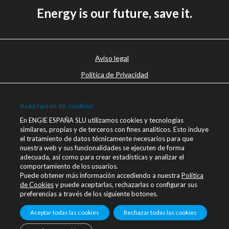
Energy is our future, save it.
Aviso legal
Política de Privacidad
Política de cookies
Aceptación de cookies
Canal Ético
En ENGIE ESPAÑA SLU utilizamos cookies y tecnologías
Únete a nosotros
similares, propias y de terceros con fines analíticos. Esto incluye
el tratamiento de datos técnicamente necesarios para que
Blog ENGIE
nuestra web y sus funcionalidades se ejecuten de forma
Sala de Prensa
adecuada, así como para crear estadísticas y analizar el
comportamiento de los usuarios.
Contacto
Puede obtener más información accediendo a nuestra
Política
de Cookies
y puede aceptarlas, rechazarlas o configurar sus
engie.com
preferencias a través de los siguiente botones.
Linkedin
Aceptar todas las cookies
Rechazar todas las cookies