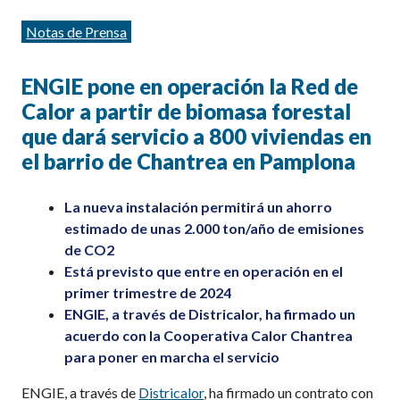
Categorías
Notas de Prensa
ENGIE pone en operación la Red de
Calor a partir de biomasa forestal
que dará servicio a 800 viviendas en
el barrio de Chantrea en Pamplona
La nueva instalación permitirá un ahorro
estimado de unas 2.000 ton/año de emisiones
de CO2
Está previsto que entre en operación en el
primer trimestre de 2024
ENGIE, a través de Districalor, ha firmado un
acuerdo con la Cooperativa Calor Chantrea
para poner en marcha el servicio
ENGIE, a través de
Districalor
, ha firmado un contrato con