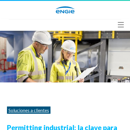
Saltar
al
contenido
Categorías
Soluciones a clientes
Permitting industrial: la clave para