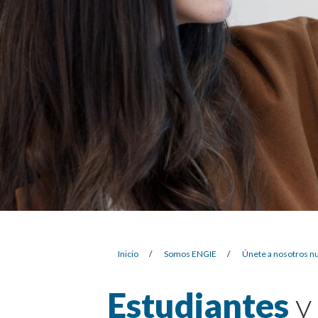
Inicio
/
Somos ENGIE
/
Únete a nosotros n
Estudiantes
y