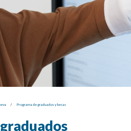
ueva
/
Programa de graduados y becas
graduados