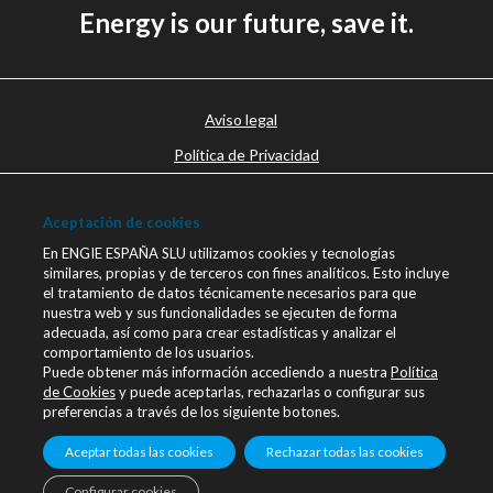
Energy is our future, save it.
Aviso legal
Política de Privacidad
Política de cookies
Aceptación de cookies
Canal Ético
En ENGIE ESPAÑA SLU utilizamos cookies y tecnologías
Únete a nosotros
similares, propias y de terceros con fines analíticos. Esto incluye
el tratamiento de datos técnicamente necesarios para que
Blog ENGIE
nuestra web y sus funcionalidades se ejecuten de forma
Sala de Prensa
adecuada, así como para crear estadísticas y analizar el
comportamiento de los usuarios.
Contacto
Puede obtener más información accediendo a nuestra
Política
de Cookies
y puede aceptarlas, rechazarlas o configurar sus
engie.com
preferencias a través de los siguiente botones.
Linkedin
Aceptar todas las cookies
Rechazar todas las cookies
Configurar cookies