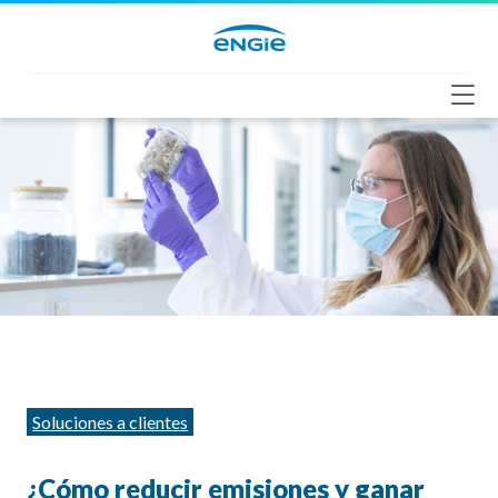
Saltar
al
contenido
Categorías
Soluciones a clientes
¿Cómo reducir emisiones y ganar