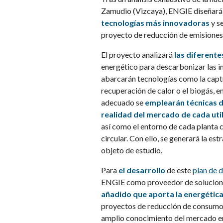
Zamudio (Vizcaya), ENGIE diseñar
tecnologías más innovadoras
y s
proyecto de reducción de emisione
El proyecto analizará
las diferente
energético para descarbonizar las ins
abarcarán tecnologías como la cap
recuperación de calor o el biogás, e
adecuado se
emplearán técnicas d
realidad del mercado de cada util
así como el entorno de cada planta 
circular. Con ello, se generará la es
objeto de estudio.
Para
el desarrollo
de este
plan de 
ENGIE como proveedor de soluciones
añadido que aporta la energética 
proyectos de reducción de consumo 
amplio conocimiento del mercado en