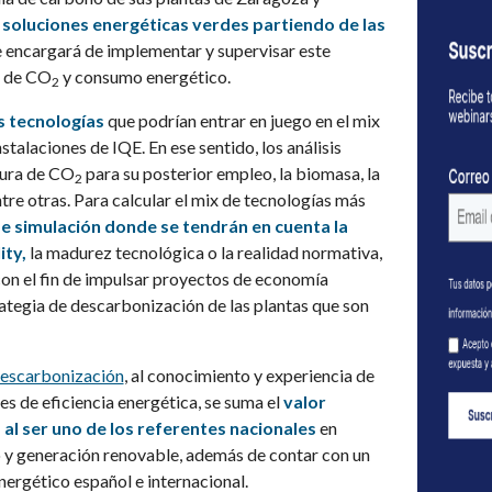
á
soluciones energéticas verdes partiendo de las
e encargará de implementar y supervisar este
s de CO
y consumo energético.
2
s tecnologías
que podrían entrar en juego en el mix
talaciones de IQE. En ese sentido, los análisis
tura de CO
para su posterior empleo, la biomasa, la
2
ntre otras. Para calcular el mix de tecnologías más
e simulación donde se tendrán en cuenta la
ity,
la madurez tecnológica o la realidad normativa,
con el fin de impulsar proyectos de economía
trategia de descarbonización de las plantas que son
descarbonización
, al conocimiento y experiencia de
 de eficiencia energética, se suma el
valor
al ser uno de los referentes nacionales
en
y generación renovable, además de contar con un
ergético español e internacional.