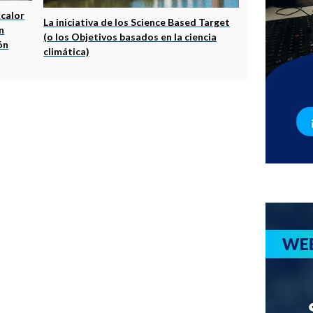
 calor
La iniciativa de los Science Based Target
n
(o los Objetivos basados en la ciencia
ón
climática)