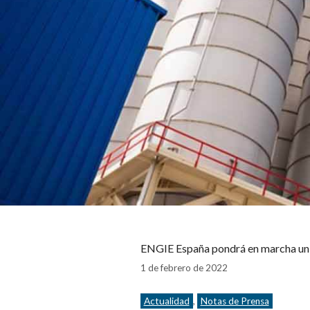
ENGIE España pondrá en marcha un 
1 de febrero de 2022
Categorías
Actualidad
,
Notas de Prensa