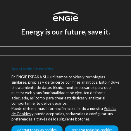
Energy is our future, save it.
Aviso legal
Política de Privacidad
Aceptación de cookies
Política de cookies
En ENGIE ESPAÑA SLU utilizamos cookies y tecnologías
similares, propias y de terceros con fines analíticos. Esto incluye
Canal Ético
el tratamiento de datos técnicamente necesarios para que
nuestra web y sus funcionalidades se ejecuten de forma
Únete a nosotros
adecuada, así como para crear estadísticas y analizar el
comportamiento de los usuarios.
Blog ENGIE
Puede obtener más información accediendo a nuestra
Política
Sala de Prensa
de Cookies
y puede aceptarlas, rechazarlas o configurar sus
preferencias a través de los siguiente botones.
Contacto
Aceptar todas las cookies
Rechazar todas las cookies