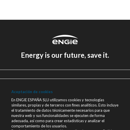
Energy is our future, save it.
Aviso legal
Política de Privacidad
Aceptación de cookies
Política de cookies
En ENGIE ESPAÑA SLU utilizamos cookies y tecnologías
similares, propias y de terceros con fines analíticos. Esto incluye
Canal Ético
el tratamiento de datos técnicamente necesarios para que
nuestra web y sus funcionalidades se ejecuten de forma
Únete a nosotros
adecuada, así como para crear estadísticas y analizar el
comportamiento de los usuarios.
Blog ENGIE