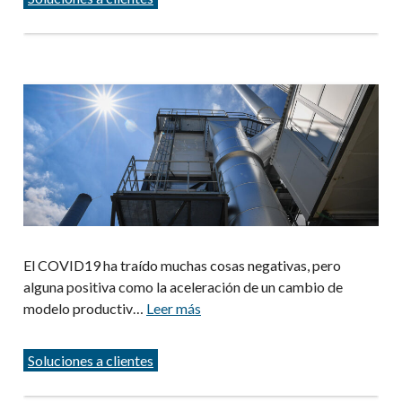
El COVID19 ha traído muchas cosas negativas, pero
alguna positiva como la aceleración de un cambio de
modelo productiv…
Leer más
Categorías
Soluciones a clientes